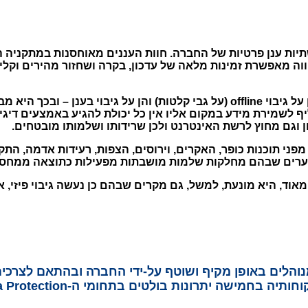
רים על תשתיות ענן פרטיות של החברה. חוות העננים מאוחסנות במתק
ת חמ"ל סייבר מתקדם (SIEM SOC). החווה מאפשרת זמינות מלאה של עדכון, בקרה ושחזו
יחד עם זאת, DataBank משעינה את יכולותיה הן על גיבוי offline (על גבי קלטות) ו
ן וגם מחוץ לרשת האינטרנט ולכן שרידותו ושלמותו מובטחים.
פני תוכנות כופר, האקרים, וירוסים, הצפות, רעידות אדמה, התקפות
מצערים שבהם מחלקות שלמות מושבתות מפעילות כתוצאה ממחסור 
ותי הגיבוי המשולבים של DataBank מנוהלים באופן מקיף ושוטף על-ידי החבר
 בחמישה יתרונות בולטים בתחומי ה-Data Protection, ביניהם: