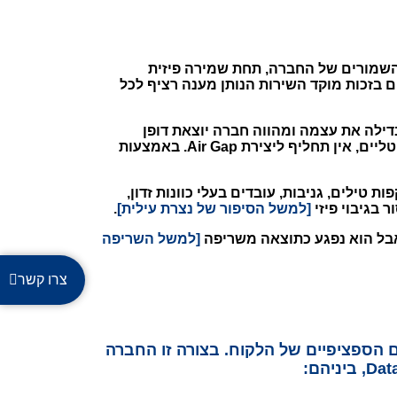
ניה השמורים של החברה, תחת שמירה פיזית
ר מהירים וקלים בזכות מוקד השירות הנותן מענה רציף לכל
הן על גיבוי בענן – ובכך היא מבדילה את עצמה ומהווה חברה יוצאת דופן
בתחומי הגנת המידע. הסיבה לכך היא שאין תחליף לשמירת מידע במקום אליו אין כל יכולת להגיע באמצעים דיגיטליים, אין תחליף ליצירת Air Gap. באמצעות
 טילים, גניבות, עובדים בעלי כוונות זדון,
בגיבוי פיזי
[למשל הסיפור של נצרת עילית]
.
[למשל השריפה
צרו קשר
ה ובהתאם לצרכים הספציפיים של הלקוח. בצורה זו החברה