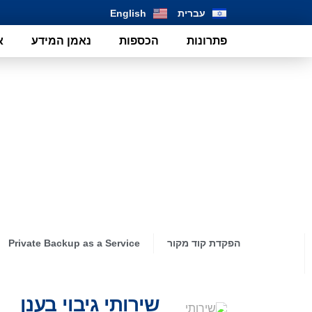
שִׂים
עברית
English
לֵב:
בְּאֲתָר
פתרונות
הכספות
נאמן המידע
א
זֶה
מֻפְעֶלֶת
מַעֲרֶכֶת
נָגִישׁ
בִּקְלִיק
הַמְּסַיַּעַת
לִנְגִישׁוּת
הָאֲתָר.
לְחַץ
Control-
F11
לְהַתְאָמַת
הָאֲתָר
לְעִוְורִים
הַמִּשְׁתַּמְּשִׁים
בְּתוֹכְנַת
הפקדת קוד מקור
Private Backup as a Service
קוֹרֵא־מָסָךְ;
לְחַץ
Control-
F10
לִפְתִיחַת
שירותי גיבוי בענן
תַּפְרִיט