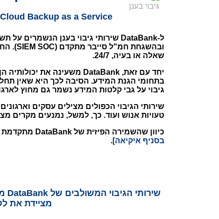
נְגִישׁוּת.
Cloud Backup as a Service
ל-DataBank שירותי גיבוי בענן הנשמ
ובהשגח
שאלה או בעיה, 24/7.
גיבוי על גבי קלטות המידע נשמר גם מחוץ לארגו
שירותי הגיבוי הכפולים מצילים עסקים וארגונים מ
טעויות אנוש ועוד. כך, למשל, נמנעים מקרים 
כיוון שהשמירה הפיזית של DataBank מתקדמת מאוד, היא מונעת, למשל, גם מקרים שבהם כן נעשה גיבוי פיזי, אבל הוא נפגע כתוצאה משריפה
בסניף איקיאה]
.
שיר
מציידת את לקוחותיה