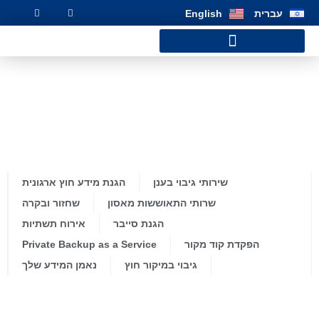
שִׂים
עברית
English
לֵב:
בְּאֲתָר
זֶה
מֻפְעֶלֶת
מַעֲרֶכֶת
נָגִישׁ
בִּקְלִיק
הַמְּסַיַּעַת
לִנְגִישׁוּת
הָאֲתָר.
שירותי גיבוי בענן
הגנת מידע חוץ ארגונית
שרותי התאוששות מאסון
שחזור ובקרה
הגנת סייבר
אירוח תשתיות
הפקדת קוד מקור
Private Backup as a Service
גיבוי במיקור חוץ
נאמן המידע שלך