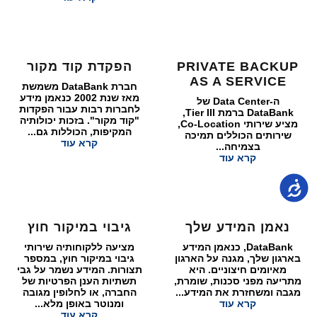
PRIVATE BACKUP
הפקדת קוד מקור
AS A SERVICE
חברת DataBank משמשת
מאז שנת 2002 כנאמן מידע
ה-Data Center של
לחברות רבות עבור הפקדות
DataBank ברמת Tier III,
"קוד מקור". בזכות יכולותיה
מציע שירותי Co-Location,
המקיפות, הכוללות גם...
שירותים הכוללים תמיכה
קרא עוד
בצמיחה...
קרא עוד
נגישות
נאמן המידע שלך
גיבוי במיקור חוץ
DataBank, כנאמן המידע
מציעה ללקוחותיה שירותי
בארגון שלך, מגנה על הארגון
גיבוי במיקור חוץ, במספר
מאיומים חיצוניים. היא
תצורות. המידע נשמר על גבי
מתריעה מפני סכנות, שומרת,
תשתיות הענן הפרטיות של
מגבה ומשחזרת את המידע...
החברה, או לחלופין מגובה
קרא עוד
ומנוטר באופן מלא...
קרא עוד