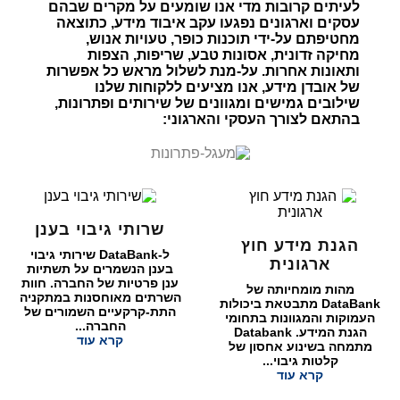
לעיתים קרובות מדי אנו שומעים על מקרים שבהם
עסקים וארגונים נפגעו עקב איבוד מידע, כתוצאה
מחטיפתם על-ידי תוכנות כופר, טעויות אנוש,
מחיקה זדונית, אסונות טבע, שריפות, הצפות
ותאונות אחרות. על-מנת לשלול מראש כל אפשרות
של אובדן מידע, אנו מציעים ללקוחות שלנו
שילובים גמישים ומגוונים של שירותים ופתרונות,
בהתאם לצורך העסקי והארגוני:
שרותי גיבוי בענן
הגנת מידע חוץ
ל-DataBank שירותי גיבוי
ארגונית
בענן הנשמרים על תשתיות
ענן פרטיות של החברה. חוות
מהות מומחיותה של
השרתים מאוחסנות במתקניה
DataBank מתבטאת ביכולות
התת-קרקעיים השמורים של
העמוקות והמגוונות בתחומי
החברה...
הגנת המידע. Databank
קרא עוד
מתמחה בשינוע אחסון של
קלטות גיבוי...
קרא עוד