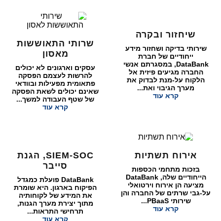
שיחזור ובקרה
שרותי התאוששות
שירותי בדיקה ושחזור מידע
מאסון
ייחודיים של חברת
DataBank, במסגרתם אנשי
עסקים וארגונים לא יכולים
החברה מגיעים פיזית אל
להרשות לעצמם הפסקה
הלקוח על-מנת לבדוק את
פתאומית מפעילות ובוודאי
מערך הגיבוי ואת...
שאינם יכולים לשאת הפסקה
קרא עוד
של שטף העבודה למשך...
קרא עוד
אירוח תשתיות
SIEM-SOC, הגנת
סייבר
בזכות מתחמי הכספות
הייחודיים שלה, DataBank
DataBank פועלת כמגדל
מציעה הן אירוח וירטואלי
הפיקוח בארגון. היא שומרת
על-גבי שרתים של החברה והן
את המידע של לקוחותיה
שירותי PBaaS...
מתוך יצירת מערך הגנות,
קרא עוד
תרחישי התראות...
קרא עוד