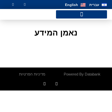
שִׂים
עברית
English
לֵב:
בְּאֲתָר
זֶה
מֻפְעֶלֶת
מַעֲרֶכֶת
נָגִישׁ
נאמן המידע
בִּקְלִיק
הַמְּסַיַּעַת
לִנְגִישׁוּת
הָאֲתָר.
Powered By Databank
מדיניות הפרטיות